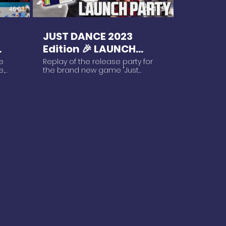
el up
★ Dina aka @TheFairyDina as
ance
adventures 👀 ► GAMING
46:03
01:47:54
Ahri Just Dance 2016' runner-
tiers
CHANNEL: @TheFairyDinaTV ►
Boney
up/vice-champion (silver medal
INSTAGRAM:
ver
at the 2015 ESWC' Just Dance
https://instagram.com/thefairydina
JUST DANCE 2023
World Cup) and 3x champion of
► TIKTOK:
addy)
France (JD 2015 & 2016 & 2017) ★
https://www.tiktok.com/@thefairydina
Edition 🎉 LAUNCH
Nicki
Coni aka @Conigonz90 as Akali
► TWITCH:
26
PARTY 🎉 at Ubisoft HQ!
le
Replay of the release party for
5:59
https://www.youtube.com/@Conigonz90
http://www.twitch.tv/thefairydina/profile
e,
the brand new game "Just
-- Directed and edited by
► TWITTER:
ouge
Dance 2023 Edition" held at the
@TheDocDrey "All I'll ever know is
https://www.twitter.com/thefairydina
26
Ubisoft HQ in Paris, France
life up on a throne 시작하면 끝을
► DISCORD:
lus
(11.22.2022) 🎉😍 ►► STREAMS ON:
tives
보는 거야 You want MORE Know I
https://discord.gg/Wza6mEUUWs
twitch.tv/thefairydina ►►
got it, so here you go (let's go)"
► FACEBOOK:
a
SUBSCRIBE: http://bit.ly/SubYTDina
ous
Follow my adventures :D ►
https://www.facebook.com/TheFairyDinaDance
ion de
Just Dance Ubisoft Star Players,
au
Instagram:
Music Credits: -- Song: Stars In Her
re
community members, the dev
uvert
https://instagram.com/thefairydina
Skies Song: The Climb Song:
place
team of the license and Ubi
oit
► TikTok:
Freedom
employees... everybody gathered
u
https://www.tiktok.com/@thefairydina
https://youtube.com/user/musicbyscottb
to celebrate the launch of the
 soit
► Twitch:
-- Song: Existence License:
brand new Just Dance game!
http://www.twitch.tv/thefairydina/profile
Creative Commons (CC BY 3.0)
e 2 :
Thank you again to the SP
ul,
► Twitter:
https://creativecommons.org/licenses/by/3.0
forme
program managers for allowing
ous
https://www.twitter.com/thefairydina
https://open.spotify.com/artist/5ZVHXQZAIn9WJXvy
me to do this stream! [Subtitles
liste
► Discord:
Music powered by
not available on VODs] Follow my
ous
https://discord.gg/Wza6mEUUWs
BreakingCopyright:
adventures :D ► Instagram:
g de
► Facebook:
https://breakingcopyright.com --
https://instagram.com/thefairydina
https://www.facebook.com/TheFairyDinaDance
Songs: Silence | City Rush |
► TikTok:
 avec
Just Dance 2023 is available on
Endless | Rise of Legends | Disco