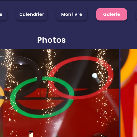
e
Calendrier
Mon livre
Galerie
Photos
ique
Calendrier
Mon livre
Gal