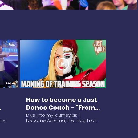
44:54
01:21:48
How to become a Just
Dance Coach - "From
6
Dina to Asterina"
Dive into my journey as I
 de
become Astérina, the coach of
Behind-The-Scenes
c
the song Training Season by Dua
Documentary
adrice
Lipa from Just Dance 2025
Edition! Follow all the steps from