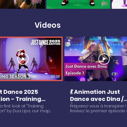
Videos
00:38
t Dance 2025
💃 Animation Just
tion - Training
Dance avec Dina /
son by Dua Lipa
Épisode 1 🕺| GA202
 first look at "Training
Préparez-vous à transpirer !
n" by Dua Lipa, our map
Revivez le premier épisode
 @TheFairyDina is the
l'animation Just Dance ave
h! Coming into Just Dance
l'incroyable Dina, l'ambass
Edition, available on
numéro 1 du jeu en France. De